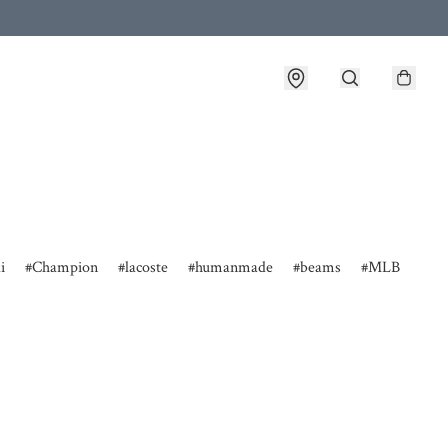
i
Champion
lacoste
humanmade
beams
MLB
fre